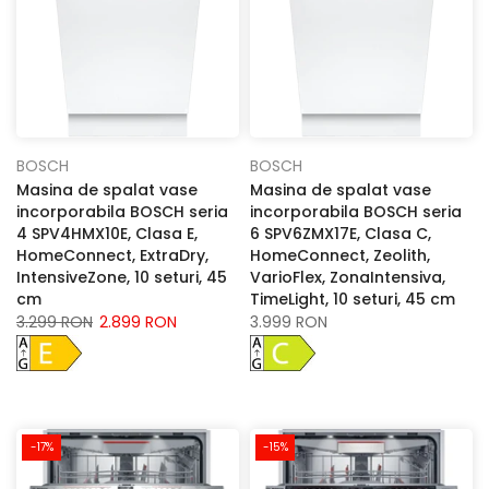
BOSCH
BOSCH
Masina de spalat vase
Masina de spalat vase
incorporabila BOSCH seria
incorporabila BOSCH seria
4 SPV4HMX10E, Clasa E,
6 SPV6ZMX17E, Clasa C,
HomeConnect, ExtraDry,
HomeConnect, Zeolith,
IntensiveZone, 10 seturi, 45
VarioFlex, ZonaIntensiva,
cm
TimeLight, 10 seturi, 45 cm
3.299 RON
2.899 RON
3.999 RON
-17%
-15%