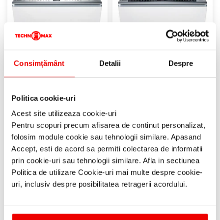
Consimțământ
Detalii
Despre
BOSCH
BOSCH
Masina de spalat vase
Masina de spalat vase
Politica cookie-uri
incorporabila BOSCH seria
incorporabila BOSCH seria
Acest site utilizeaza cookie-uri
6 SMV6ZCX16E, Clasa B,
8 SMD8TCX04E, Clasa A,
Pentru scopuri precum afisarea de continut personalizat,
SilencePro, HomeConnect,
HomeConnect, PerfectDry
Zeolith, 14 seturi, 60 cm
Zeolith, TimeLight, Assistent
folosim module cookie sau tehnologii similare. Apasand
de dozare, Intensive Zone,
5.399 RON
4.499 RON
Accept, esti de acord sa permiti colectarea de informatii
emotionLight, 14 seturi, 60
prin cookie-uri sau tehnologii similare. Afla in sectiunea
cm
Politica de utilizare Cookie-uri mai multe despre cookie-
6.499 RON
5.499 RON
uri, inclusiv despre posibilitatea retragerii acordului.