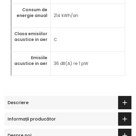
Consum de
energie anual
214 kWh/an
Clasa emisiilor
acustice in aer
C
Emisiile
acustice in aer
36 dB(A) re 1 pW
Descriere
Informații producător
Despre noi