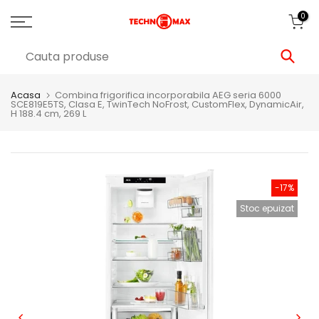
0
Acasa
Combina frigorifica incorporabila AEG seria 6000
SCE819E5TS, Clasa E, TwinTech NoFrost, CustomFlex, DynamicAir,
H 188.4 cm, 269 L
-17%
Stoc epuizat