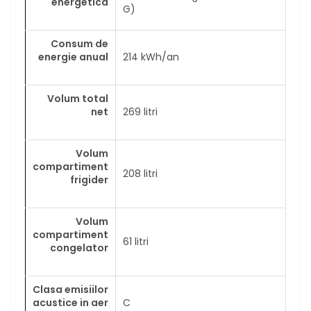
energetica
G)
Consum de
energie anual
214 kWh/an
Volum total
net
269 litri
Volum
compartiment
208 litri
frigider
Volum
compartiment
61 litri
congelator
Clasa emisiilor
acustice in aer
C