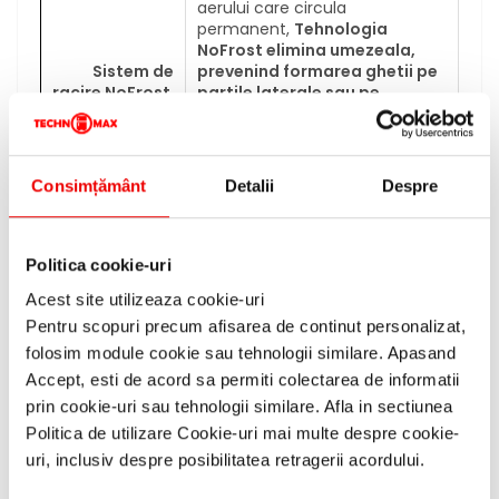
aerului care circula
permanent,
Tehnologia
NoFrost elimina umezeala,
Sistem de
prevenind formarea ghetii pe
racire NoFrost
partile laterale sau pe
alimente.
Aceasta va
economiseste nu doar timp si
efort, ci si energie electrica,
deoarece un congelator fara
Consimțământ
Detalii
Despre
gheata este pur si simplu
eficient
Politica cookie-uri
Permite setarea temperaturii
Acest site utilizeaza cookie-uri
din
compartimentul de
Pentru scopuri precum afisarea de continut personalizat,
Functie
frigider la +14°C
si cea
Vacanta
din
congelator la aproximativ
folosim module cookie sau tehnologii similare. Apasand
(Holiday)
−18°C
, protejand astfel
Accept, esti de acord sa permiti colectarea de informatii
alimentele congelate
prin cookie-uri sau tehnologii similare. Afla in sectiunea
si
impiedicand risipa de
Politica de utilizare Cookie-uri mai multe despre cookie-
energie
uri, inclusiv despre posibilitatea retragerii acordului.
Utilizarea flexibila a spatiului