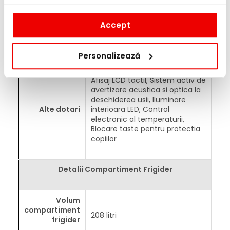
de congelare,
sertarele si
rafturile de sticla pot fi
CustomFlex®
indepartate, astfel incat
Accept
alimentele de volum mare pot
fi si ele congelate fara
probleme
Personalizează
Afisaj LCD tactil, Sistem activ de
avertizare acustica si optica la
deschiderea usii, Iluminare
Alte dotari
interioara LED, Control
electronic al temperaturii,
Blocare taste pentru protectia
copiilor
Detalii Compartiment Frigider
Volum
compartiment
208 litri
frigider