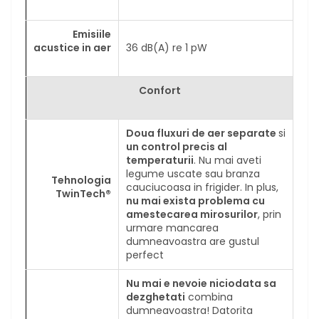
Emisiile
acustice in aer
36 dB(A) re 1 pW
Confort
Doua fluxuri de aer separate
si
un control precis al
temperaturii
. Nu mai aveti
legume uscate sau branza
Tehnologia
cauciucoasa in frigider. In plus,
TwinTech®
nu mai exista problema cu
amestecarea mirosurilor
, prin
urmare mancarea
dumneavoastra are gustul
perfect
Nu mai e nevoie niciodata sa
dezghetati
combina
dumneavoastra! Datorita