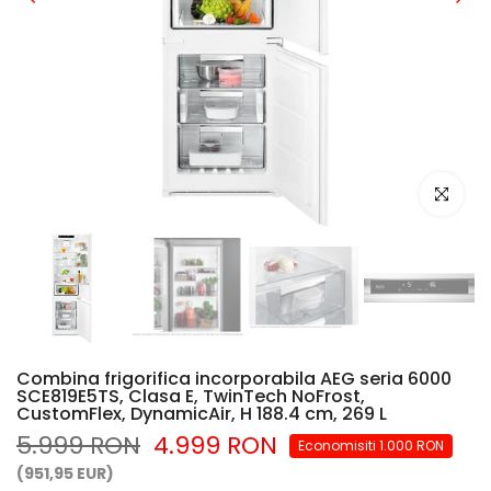
Mariti ima
Combina frigorifica incorporabila AEG seria 6000
SCE819E5TS, Clasa E, TwinTech NoFrost,
CustomFlex, DynamicAir, H 188.4 cm, 269 L
5.999 RON
4.999 RON
Economisiti 1.000 RON
(951,95 EUR)