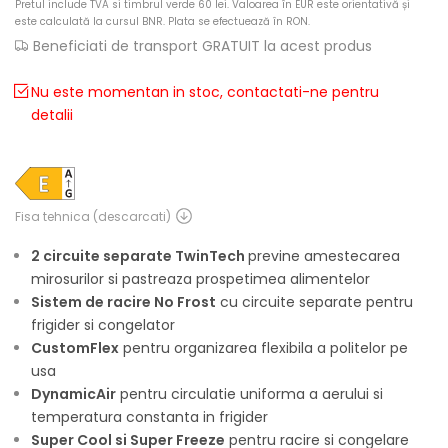
Pretul include TVA si timbrul verde 60 lei. Valoarea în EUR este orientativă și
este calculată la cursul BNR. Plata se efectuează în RON.
Beneficiati de transport GRATUIT la acest produs
Nu este momentan in stoc, contactati-ne pentru
detalii
2 circuite separate TwinTech
previne amestecarea
mirosurilor si pastreaza prospetimea alimentelor
Sistem de racire No Frost
cu circuite separate pentru
frigider si congelator
CustomFlex
pentru organizarea flexibila a politelor pe
usa
DynamicAir
pentru circulatie uniforma a aerului si
temperatura constanta in frigider
Super Cool si Super Freeze
pentru racire si congelare