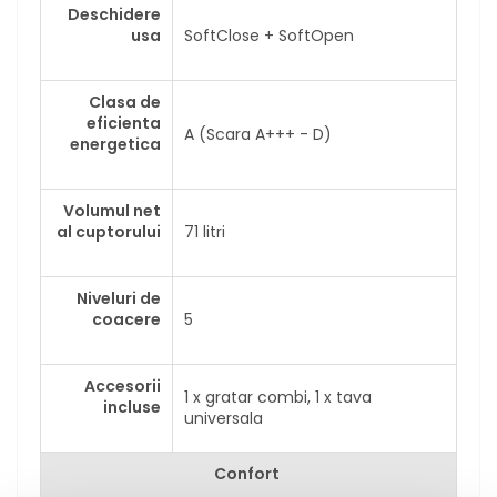
Deschidere
usa
SoftClose + SoftOpen
Clasa de
eficienta
A (Scara A+++ - D)
energetica
Volumul net
al cuptorului
71 litri
Niveluri de
coacere
5
Accesorii
1 x gratar combi, 1 x tava
incluse
universala
Confort