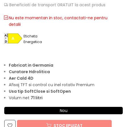
Beneficiati de transport GRATUIT la acest produs
Nu este momentan in stoc, contactati-ne pentru
detalii
Eticheta
Energetica
Fabricat in Germania
Curatare Hdrolitica
Aer Cald 4D
Afisaj TFT si control cu inel rotativ Premium
Usa tip SoftClose si SoftOpen
Volum net
71 litri
Nou
STOC EPUIZAT