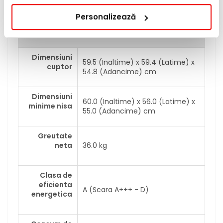
copiilor
Personalizează
Detalii tehnice
Dimensiuni
59.5 (Inaltime) x 59.4 (Latime) x
cuptor
54.8 (Adancime) cm
Dimensiuni
60.0 (Inaltime) x 56.0 (Latime) x
minime nisa
55.0 (Adancime) cm
Greutate
neta
36.0 kg
Clasa de
eficienta
A (Scara A+++ - D)
energetica