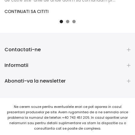
de catre site-urile de unde dorim sa comandam pr...
CONTINUATI SA CITITI
Contactati-ne
Informatii
Abonati-va la newsletter
Ne cerem scuze pentru eventualele erori ce pot aparea in cazul
prezentarii produselor pe site. Avem rugamintea de a ne semnala orice
problema la numarul de telefon +40 743 451 205. In cazul aparitiei unor
nelamuriri sau pentru detalii suplimentare va stam la dispozitie cu o
consultanta cat se poate de complexa.