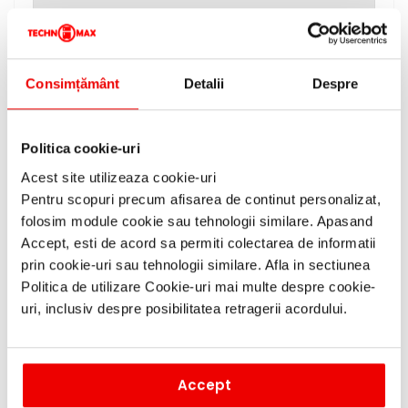
Atunci cand cuptorul e putin
murdar,
curatati-l ecologic
Curatare
folosind 400 ml de apa si o
Consimțământ
Detalii
Despre
Hidrolitica
picatura de lichid de vase prin
inmuierea reziduurilor arse, astfel
incat sa le
puteti sterge usor si
simplu
Politica cookie-uri
Distribuie caldura rapid si uniform
Acest site utilizeaza cookie-uri
Aer Cald 4D
in cuptor. Acum puteti coace pe
Pentru scopuri precum afisarea de continut personalizat,
4 niveluri in acelasi timp
folosim module cookie sau tehnologii similare. Apasand
Accept, esti de acord sa permiti colectarea de informatii
Deschiderea si inchiderea usii
Usa tip
devine o placere. Fara a forta
prin cookie-uri sau tehnologii similare. Afla in sectiunea
SoftClose si
cuptorul, un mecanism special
Politica de utilizare Cookie-uri mai multe despre cookie-
SoftOpen
de amortizare impiedica
uri, inclusiv despre posibilitatea retragerii acordului.
închiderea zgomotoasa a usii
Ceas electronic, Sugestii de
temperatura, Pornire presetata,
Alte dotari
Accept
Incalzire rapida, Ventilator de
racire, Blocare pentru siguranta