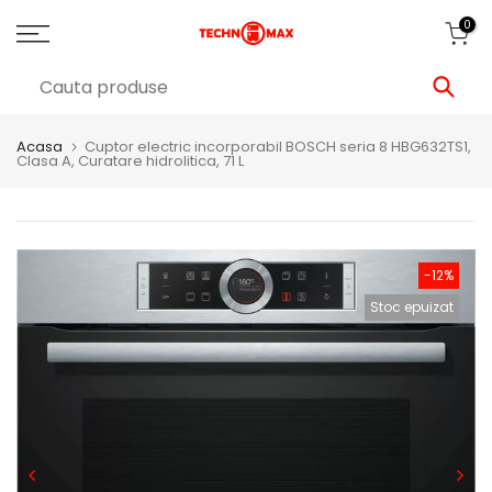
0
Acasa
Cuptor electric incorporabil BOSCH seria 8 HBG632TS1,
Clasa A, Curatare hidrolitica, 71 L
-12%
Stoc epuizat