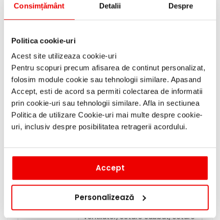
Usa cu sistem Soft Close si Soft
Consimțământ
Detalii
Despre
usa
Open (SoftMove)
Accelereaza gatirea produselor
Politica cookie-uri
coolStart
congelate, fara a fi nevoie de a
preincalzi cuptorul
Acest site utilizeaza cookie-uri
Pentru scopuri precum afisarea de continut personalizat,
Indicator
folosim module cookie sau tehnologii similare. Apasand
caldura
Da
Accept, esti de acord sa permiti colectarea de informatii
reziduala
prin cookie-uri sau tehnologii similare. Afla in sectiunea
Politica de utilizare Cookie-uri mai multe despre cookie-
Limba de utilizare (35 de limbi,
uri, inclusiv despre posibilitatea retragerii acordului.
inclusiv Limba Romana), Ora
curenta, Data - ziua, luna, anul,
Semnal acustic, Sunet pentru
taste, Luminozitate display, Afisaj
Setari de
Accept
ceas, Sistem de iluminat,
baza
Protectie impotriva accesului
copiilor, Moduri de incalzire,
Personalizează
Reducere luminozitate, Logo
marca, Timp de functionare
ventilator, Setare Sabbat, Setare