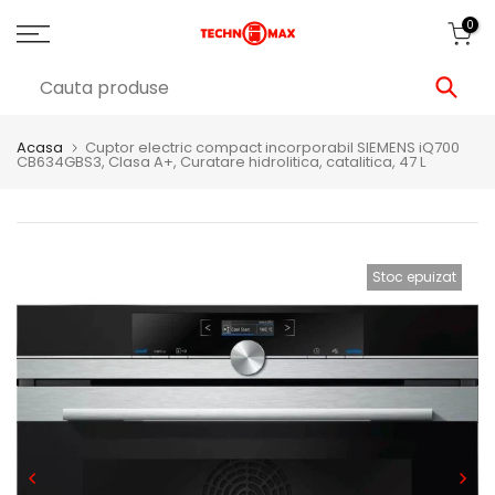
0
Acasa
Cuptor electric compact incorporabil SIEMENS iQ700
CB634GBS3, Clasa A+, Curatare hidrolitica, catalitica, 47 L
Stoc epuizat