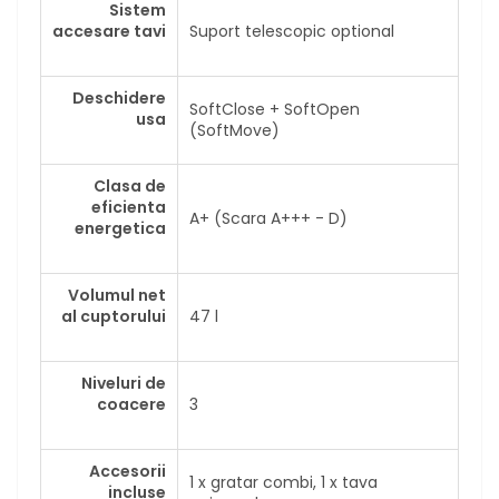
Sistem
accesare tavi
Suport telescopic optional
Deschidere
SoftClose + SoftOpen
usa
(SoftMove)
Clasa de
eficienta
A+ (Scara A+++ - D)
energetica
Volumul net
al cuptorului
47 l
Niveluri de
coacere
3
Accesorii
1 x gratar combi, 1 x tava
incluse