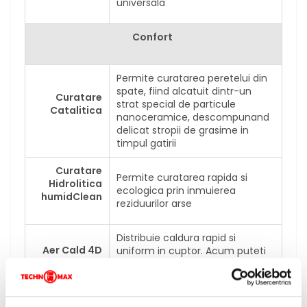
universala
Confort
Permite curatarea peretelui din
spate, fiind alcatuit dintr-un
Curatare
strat special de particule
Catalitica
nanoceramice, descompunand
delicat stropii de grasime in
timpul gatirii
Curatare
Permite curatarea rapida si
Hidrolitica
ecologica prin inmuierea
humidClean
reziduurilor arse
Distribuie caldura rapid si
Aer Cald 4D
uniform in cuptor. Acum puteti
coace pe 4 niveluri in acelasi
timp
Deschidere