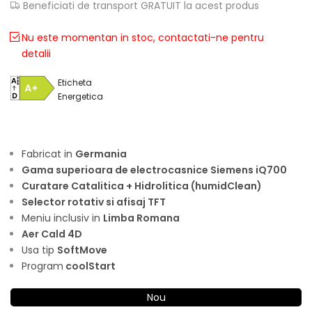
Beneficiati de transport GRATUIT la acest produs
Nu este momentan in stoc, contactati-ne pentru
detalii
Eticheta
Energetica
Fabricat in
Germania
Gama superioara de electrocasnice Siemens iQ700
Curatare Catalitica + Hidrolitica (humidClean)
Selector rotativ si afisaj TFT
Meniu inclusiv in
Limba Romana
Aer Cald 4D
Usa tip
SoftMove
Program
coolStart
Nou