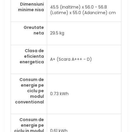
Dimensiuni
45.5 (Inaltime) x 56.0 - 56.8
minime nisa
(Latime) x 55.0 (Adancime) cm
Greutate
neta
29.5 kg
Clasa de
eficienta
A+ (Scara A+++ - D)
energetica
Consum de
energie pe
ciclu pe
0.73 kWh
modul
conventional
Consum de
energie pe
ciclu in modul
0.61 kWh