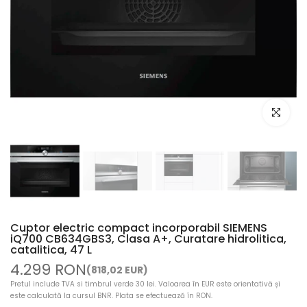
Mariti ima
Cuptor electric compact incorporabil SIEMENS
iQ700 CB634GBS3, Clasa A+, Curatare hidrolitica,
catalitica, 47 L
4.299 RON
(818,02 EUR)
Pretul include TVA si timbrul verde 30 lei. Valoarea în EUR este orientativă și
este calculată la cursul BNR. Plata se efectuează în RON.