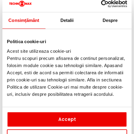
Plita care este usor de
curatat.
Suprafata complet
EasyClean
plana, poate fi stearsa dupa
racire fara mijloace
Consimțământ
Detalii
Despre
suplimentare
Indicator de
Indicatorii de caldura reziduala
Politica cookie-uri
caldura
ai plitei arata clar daca zona de
reziduala
gatit este inca fierbinte sau
Acest site utilizeaza cookie-uri
calda dupa gatit
Pentru scopuri precum afisarea de continut personalizat,
TouchControl
folosim module cookie sau tehnologii similare. Apasand
Da
Accept, esti de acord sa permiti colectarea de informatii
prin cookie-uri sau tehnologii similare. Afla in sectiunea
Dimensiuni si greutate
Politica de utilizare Cookie-uri mai multe despre cookie-
uri, inclusiv despre posibilitatea retragerii acordului.
Dimensiuni
57.6 (Lungime) x 50.6 (Latime)
plita
x 4.0 (Adancime) cm
Accept
Dimensiuni
nisa de
49.0 (Lungime) x 56.0 (Latime)