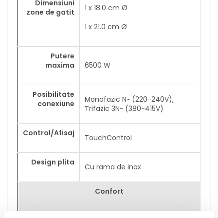
Dimensiuni
1 x 18.0 cm Ø
zone de gatit
1 x 21.0 cm Ø
Putere
maxima
6500 W
Posibilitate
Monofazic N~ (220-240V),
conexiune
Trifazic 3N~ (380-415V)
Control/Afisaj
TouchControl
Design plita
Cu rama de inox
Confort