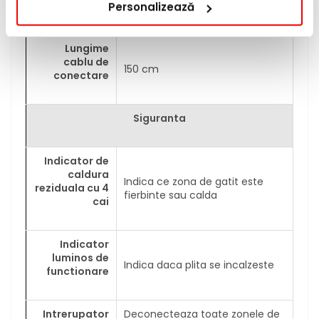
incorporat
x 5.0 (Adancime) cm
Personalizează
Lungime
cablu de
150 cm
conectare
Siguranta
Indicator de
caldura
Indica ce zona de gatit este
reziduala cu 4
fierbinte sau calda
cai
Indicator
luminos de
Indica daca plita se incalzeste
functionare
Intrerupator
Deconecteaza toate zonele de