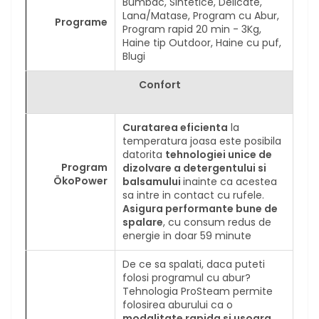
Bumbac, Sintetice, Delicate,
Lana/Matase, Program cu Abur,
Programe
Program rapid 20 min - 3Kg,
Haine tip Outdoor, Haine cu puf,
Blugi
Confort
Curatarea eficienta
la
temperatura joasa este posibila
datorita
tehnologiei unice de
Program
dizolvare a detergentului si
ÖkoPower
balsamului
inainte ca acestea
sa intre in contact cu rufele.
Asigura performante bune de
spalare
, cu consum redus de
energie in doar 59 minute
De ce sa spalati, daca puteti
folosi programul cu abur?
Tehnologia ProSteam permite
folosirea aburului ca o
modalitate rapida si usoara