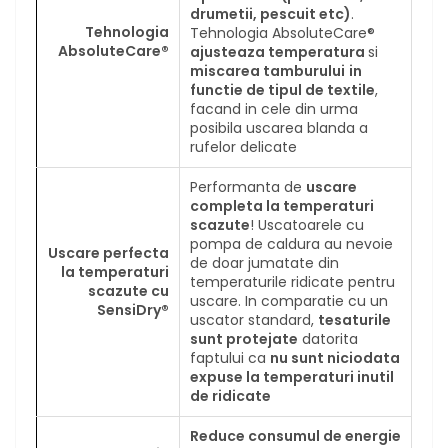
drumetii, pescuit etc)
.
Tehnologia
Tehnologia AbsoluteCare®
AbsoluteCare®
ajusteaza temperatura
si
miscarea tamburului
in
functie de tipul de textile
,
facand in cele din urma
posibila uscarea blanda a
rufelor delicate
Performanta de
uscare
completa la temperaturi
scazute
! Uscatoarele cu
pompa de caldura au nevoie
Uscare perfecta
de doar jumatate din
la temperaturi
temperaturile ridicate pentru
scazute cu
uscare. In comparatie cu un
SensiDry®
uscator standard,
tesaturile
sunt protejate
datorita
faptului ca
nu sunt niciodata
expuse la temperaturi inutil
de ridicate
Reduce consumul de energie