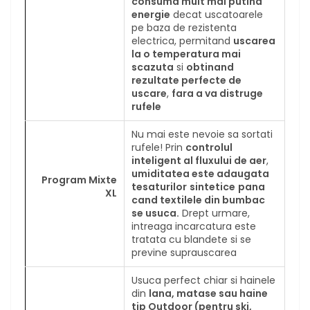
consuma mult mai putina
energie
decat uscatoarele
pe baza de rezistenta
electrica, permitand
uscarea
la o temperatura mai
scazuta
si
obtinand
rezultate perfecte de
uscare
,
fara a va distruge
rufele
Nu mai este nevoie sa sortati
rufele! Prin
controlul
inteligent al fluxului de aer
,
umiditatea este adaugata
Program Mixte
tesaturilor
sintetice
pana
XL
cand textilele din bumbac
se usuca.
Drept urmare,
intreaga incarcatura este
tratata cu blandete si se
previne suprauscarea
Usuca perfect chiar si hainele
din
lana, matase sau haine
tip Outdoor (pentru ski,