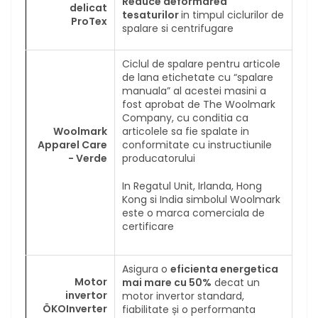
Reduce deformarea
delicat
tesaturilor
in timpul ciclurilor de
ProTex
spalare si centrifugare
Ciclul de spalare pentru articole
de lana etichetate cu “spalare
manuala” al acestei masini a
fost aprobat de The Woolmark
Company, cu conditia ca
Woolmark
articolele sa fie spalate in
Apparel Care
conformitate cu instructiunile
- Verde
producatorului
In Regatul Unit, Irlanda, Hong
Kong si India simbolul Woolmark
este o marca comerciala de
certificare
Asigura o
eficienta energetica
Motor
mai mare cu 50%
decat un
invertor
motor invertor standard,
ÖKOInverter
fiabilitate și o performanta