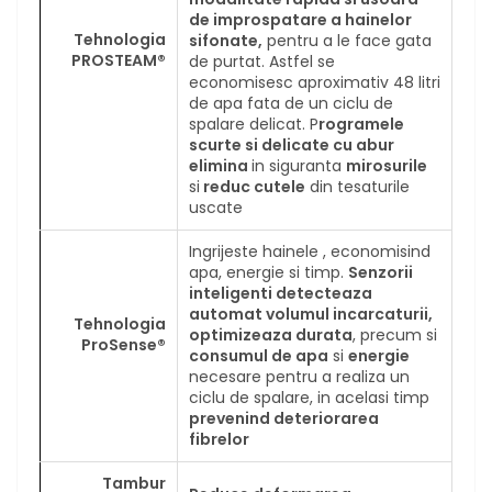
de improspatare a hainelor
Tehnologia
sifonate,
pentru a le face gata
PROSTEAM®
de purtat. Astfel se
economisesc aproximativ 48 litri
de apa fata de un ciclu de
spalare delicat. P
rogramele
scurte si delicate cu abur
elimina
in siguranta
mirosurile
si
reduc cutele
din tesaturile
uscate
Ingrijeste hainele , economisind
apa, energie si timp.
Senzorii
inteligenti detecteaza
automat volumul incarcaturii,
Tehnologia
optimizeaza durata
, precum si
ProSense®
consumul de apa
si
energie
necesare pentru a realiza un
ciclu de spalare, in acelasi timp
prevenind deteriorarea
fibrelor
Tambur