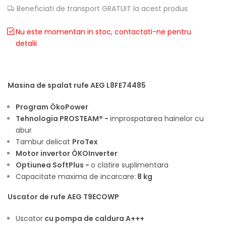
Beneficiati de transport GRATUIT la acest produs
Nu este momentan in stoc, contactati-ne pentru
detalii
Masina de spalat rufe AEG L8FE74485
Program ÖkoPower
Tehnologia PROSTEAM® -
improspatarea hainelor cu
abur
Tambur delicat
ProTex
Motor invertor ÖKOInverter
Optiunea SoftPlus -
o clatire suplimentara
Capacitate maxima de incarcare:
8 kg
Uscator de rufe AEG T9ECOWP
Uscator
cu pompa de caldura A+++