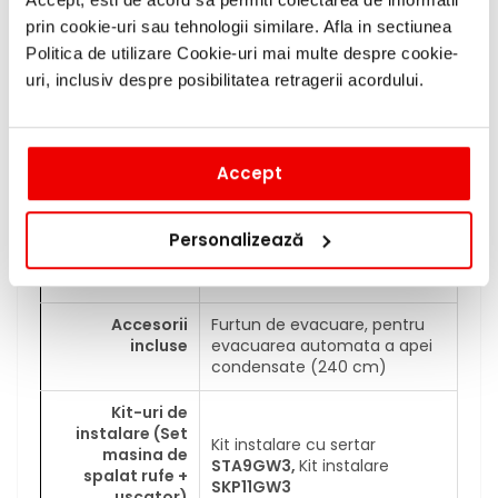
Clasa de
prin cookie-uri sau tehnologii similare. Afla in sectiunea
A+++ (Pe o scara a clasei de
eficienta
eficienta energetica de la
Politica de utilizare Cookie-uri mai multe despre cookie-
energetica
A+++ la D)
uri, inclusiv despre posibilitatea retragerii acordului.
Consum anual
de energie in
177 kWh/an
kWh
Accept
Capacitate
Personalizează
maxima
8 kg
Accesorii
Furtun de evacuare, pentru
incluse
evacuarea automata a apei
condensate (240 cm)
Kit-uri de
instalare (Set
Kit instalare cu sertar
masina de
STA9GW3,
Kit instalare
spalat rufe +
SKP11GW3
uscator)