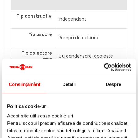
Tip constructiv
Independent
Tip uscare
Pompa de caldura
Tip colectare
Cu condensare, apa este
apa
colectata in recipient
Posibilitate
racord de
Permite racordul de scurgere
Consimțământ
Detalii
Despre
scurgere pentru
pentru apa condensata,
apa
pentru a fi evacuata in
condensata
canalizare
Politica cookie-uri
Acest site utilizeaza cookie-uri
Da, se poate schimba
Usa reversibila
Pentru scopuri precum afisarea de continut personalizat,
deschiderea usii, din stanga
spre dreapta si invers
folosim module cookie sau tehnologii similare. Apasand
Accept, esti de acord sa permiti colectarea de informatii