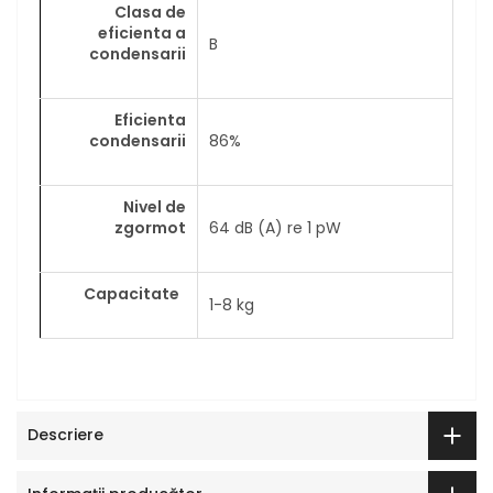
Clasa de
eficienta a
B
condensarii
Eficienta
condensarii
86%
Nivel de
zgormot
64 dB (A) re 1 pW
Capacitate
1-8 kg
Descriere