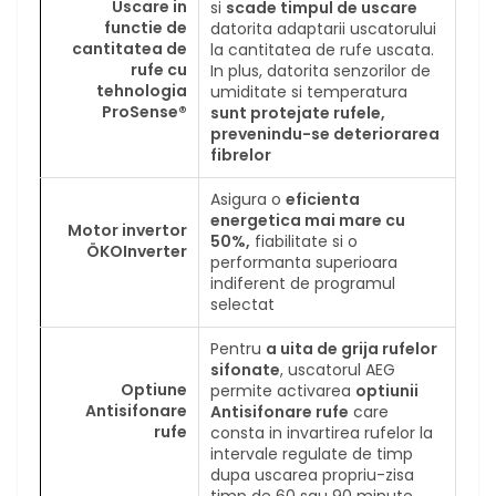
Uscare in
si
scade timpul de uscare
functie de
datorita adaptarii uscatorului
cantitatea de
la cantitatea de rufe uscata.
rufe cu
In plus, datorita senzorilor de
tehnologia
umiditate si temperatura
ProSense®
sunt protejate rufele,
prevenindu-se deteriorarea
fibrelor
Asigura o
eficienta
energetica mai mare cu
Motor invertor
50%,
fiabilitate si o
ÖKOInverter
performanta superioara
indiferent de programul
selectat
Pentru
a uita de grija rufelor
sifonate
, uscatorul AEG
Optiune
permite activarea
optiunii
Antisifonare
Antisifonare rufe
care
rufe
consta in invartirea rufelor la
intervale regulate de timp
dupa uscarea propriu-zisa
timp de 60 sau 90 minute