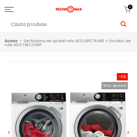
0
Acasa
Set Masina de spalat rufe AEG L8FE74485 + Uscator de
rufe AEG T9ECOWP
-5%
Stoc epuizat