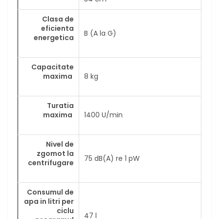
Clasa de
eficienta
B (A la G)
energetica
Capacitate
maxima
8 kg
Turatia
maxima
1400 U/min
Nivel de
zgomot la
75 dB(A) re 1 pW
centrifugare
Consumul de
apa in litri per
ciclu
47 l