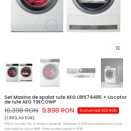
Mariti ima
Set Masina de spalat rufe AEG L8FE74485 + Uscator
de rufe AEG T9ECOWP
10.398 RON
9.898 RON
Economisiti 500 RON
(1.883,40 EUR)
Pretul include TVA si timbrul verde lei. Valoarea în EUR este orientativă și este
calculată la cursul BNR. Plata se efectuează în RON.