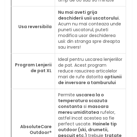
Nu mai aveti grija
deschiderii usii uscatorului.
Acum nu mai conteaza unde
Usa reversibila
puneti uscatorul, puteti
modifica usor deschiderea
usii: din stranga spre dreapta
sau invers!
Ideal pentru uscarea lenjeriilor
Program Lenjerii
de pat. Acest program
de pat XL
reduce rasucirea articolelor
mari de rufe datorita
optiunii
de inversare a tamburului
Permite
uscarea la o
temperatura scazuta
constanta
si
masoara
mereu umiditatea
rufelor,
astfel incat acestea sa fie
perfect uscate.
Hainele tip
AbsoluteCare
outdoor (ski, drumetii,
Outdoor®
pescuit etc.)
trebuie
tratate