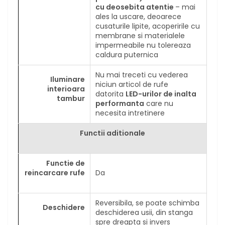
cu deosebita atentie
– mai
ales la uscare, deoarece
cusaturile lipite, acoperirile cu
membrane si materialele
impermeabile nu tolereaza
caldura puternica
Nu mai treceti cu vederea
Iluminare
niciun articol de rufe
interioara
datorita
LED-urilor de inalta
tambur
performanta
care nu
necesita intretinere
Functii aditionale
Functie de
reincarcare rufe
Da
Reversibila, se poate schimba
Deschidere
deschiderea usii, din stanga
spre dreapta si invers