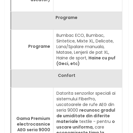
Programe
Bumbac ECO, Bumbac,
Sintetice, Mixte XL, Delicate,
Programe
Lana/Spalare manuala,
Matase, Lenjerii de pat XL,
Haine de sport,
Haine cu puf
(Geci, etc)
Confort
Datorita senzorilor speciali ai
sistemului FiberPro,
uscatoarele de rufe AEG din
seria 9000
recunosc gradul
de umiditate din diferite
Gama Premium
materiale
textile - pentru
o
electrocasnice
uscare uniforma,
care
AEG seria 9000
economiseste timp la