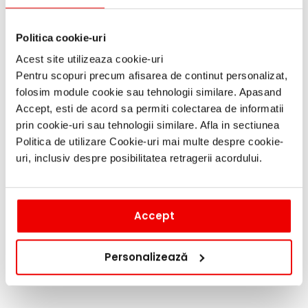
Informații producător
Politica cookie-uri
Despre noi
Acest site utilizeaza cookie-uri
Pentru scopuri precum afisarea de continut personalizat,
folosim module cookie sau tehnologii similare. Apasand
Accept, esti de acord sa permiti colectarea de informatii
prin cookie-uri sau tehnologii similare. Afla in sectiunea
Lasam clientii sa vorbeasca pentru noi
Politica de utilizare Cookie-uri mai multe despre cookie-
uri, inclusiv despre posibilitatea retragerii acordului.
din 193 pareri verificate
multumit
Accept
livrare profi si produse super
Personalizează