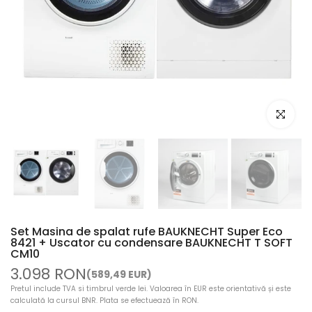
Mariti ima
Set Masina de spalat rufe BAUKNECHT Super Eco
8421 + Uscator cu condensare BAUKNECHT T SOFT
CM10
3.098 RON
(589,49 EUR)
Pretul include TVA si timbrul verde lei. Valoarea în EUR este orientativă și este
calculată la cursul BNR. Plata se efectuează în RON.